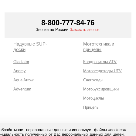
Смотреть все
Смотреть все
8-800-777-84-76
Звонки по России
Заказать звонок
Надувные SUP-
Мототехника и
доски
прицепы
Gladiator
Квадроциклы ATV
Anomy
Мотовездеходы UTV
Aqua Arrow
Снегоходы
Adventum
Мотобуксировщики
Мотоциклы
Прицепы
 обрабатывает персональные данные и использует файлы «cookies».
нциальность полученных от Вас персональных данных для целей,
сная оплата с помощью