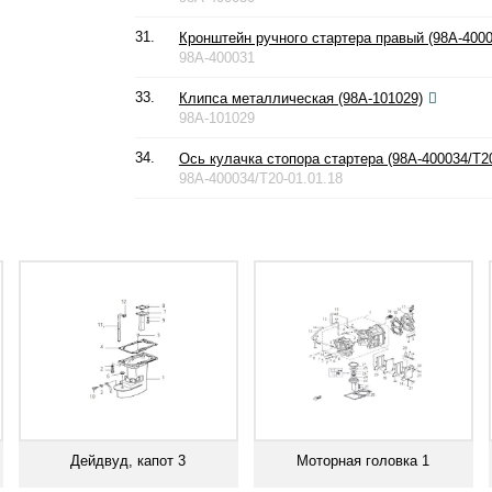
31.
Кронштейн ручного стартера правый (98A-4000
98A-400031
33.
Клипса металлическая (98A-101029)
98A-101029
34.
Ось кулачка стопора стартера (98A-400034/T20
98A-400034/T20-01.01.18
Дейдвуд, капот 3
Моторная головка 1