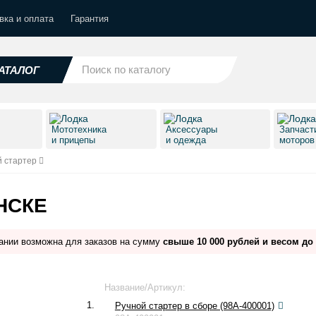
вка и оплата
Гарантия
АТАЛОГ
Мототехника
Аксессуары
Запчаст
и прицепы
и одежда
моторо
й стартер
НСКЕ
ании возможна для заказов на сумму
свыше 10 000 рублей и весом до 
Название/Артикул:
1.
Ручной стартер в сборе (98A-400001)