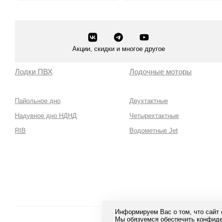
Смотреть все
Смотреть все
Акции, скидки и многое другое
Лодки ПВХ
Лодочные моторы
Пайольное дно
Двухтактные
Надувное дно НДНД
Четырехтактные
RIB
Водометные Jet
Информируем Вас о том, что сайт
Мы обязуемся обеспечить конфиде
Безопа