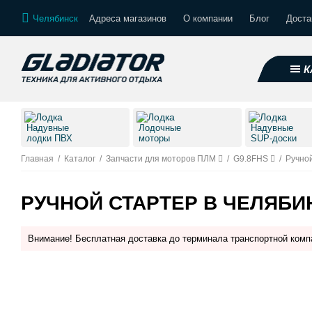
Челябинск
Адреса магазинов
О компании
Блог
Доста
К
Надувные
Лодочные
Надувные
лодки ПВХ
моторы
SUP-доски
Главная
/
Каталог
/
Запчасти для моторов ПЛМ
/
G9.8FHS
/
Ручно
РУЧНОЙ СТАРТЕР В ЧЕЛЯБИ
Внимание! Бесплатная доставка до терминала транспортной комп