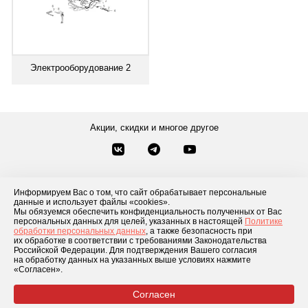
Электрооборудование 2
Акции, скидки и многое другое
Звонки по России
Заказать звонок
8-800-777-84-76
Информируем Вас о том, что сайт обрабатывает персональные
данные и использует файлы «cookies».
Контакты
Посмотреть другие способы связи
Мы обязуемся обеспечить конфиденциальность полученных от Вас
персональных данных для целей, указанных в настоящей
Политике
обработки персональных данных
, а также безопасность при
Каталог товаров
О компании
Доставка и оплата
Блог
Отзывы
их обработке в соответствии с требованиями Законодательства
Российской Федерации. Для подтверждения Вашего согласия
Условия рассрочки
Контакты
на обработку данных на указанных выше условиях нажмите
«Согласен».
Согласен
© 2026 «GLADIATOR»