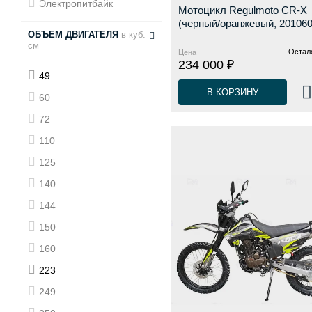
Электропитбайк
Мотоцикл Regulmoto CR-X
(черный/оранжевый, 201060
ОБЪЕМ ДВИГАТЕЛЯ
в куб.
см
Остало
Цена
234 000 ₽
49
В КОРЗИНУ
60
72
110
125
140
144
150
160
223
249