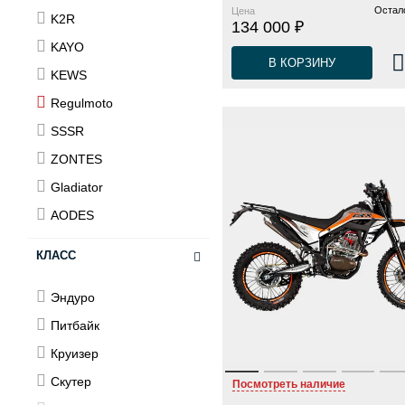
Остало
Цена
K2R
134 000 ₽
KAYO
В КОРЗИНУ
KEWS
Regulmoto
SSSR
ZONTES
Gladiator
AODES
КЛАСС
Эндуро
Питбайк
Круизер
Скутер
Посмотреть наличие