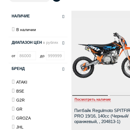
НАЛИЧИЕ
В наличии
ДИАПАЗОН ЦЕН
в рублях
от
до
БРЕНД
ATAKI
BSE
Посмотреть наличие
G2R
GR
Питбайк Regulmoto SPITFI
PRO 19/16, 140cc (Черный/
GROZA
оранжевый, , 204813-1)
JHL