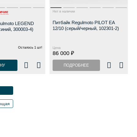
Нет в наличии
ичие
Питбайк Regulmoto PILOT EA
gulmoto LEGEND
12/10 (серый/черный, 102301-2)
синий, 300003-4)
Осталось 1 шт!
Цена
86 000 ₽
НУ
ПОДРОБНЕЕ
ющая