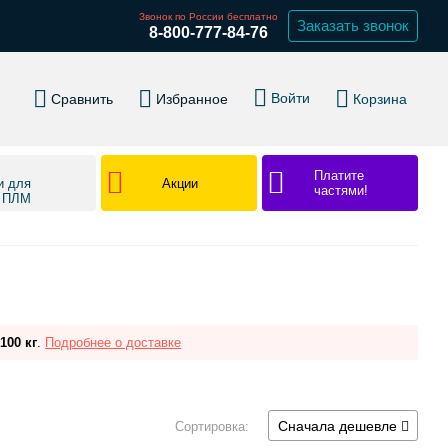
Звонок по России бесплатно
Заказать звонок
8-800-777-84-76
Войти
Сравнить
Избранное
Корзина
Платите
Акции
и для
частями!
в ПЛМ
100 кг
.
Подробнее о доставке
Сначала дешевле
Сортировка: