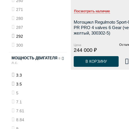
250
271
Посмотреть наличие
280
Мотоцикл Regulmoto Sport-
287
PR PRO 4 valves 6 Gear (ч
желтый, 300302-5)
292
300
Остало
Цена
244 000 ₽
МОЩНОСТЬ ДВИГАТЕЛЯ
в
В КОРЗИНУ
л.с.
3.3
3.5
5
7.1
7.61
8.84
9