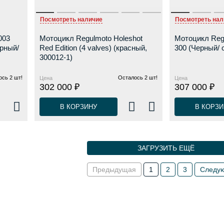
Посмотреть наличие
Посмотреть нал
003
Мотоцикл Regulmoto Holeshot
Мотоцикл Re
ерный/
Red Edition (4 valves) (красный,
300 (Черный/ 
300012-1)
сь 2 шт!
Осталось 2 шт!
Цена
Цена
302 000 ₽
307 000 ₽
В КОРЗИНУ
В КОРЗИ
ЗАГРУЗИТЬ ЕЩЁ
Предыдущая
1
2
3
Следу