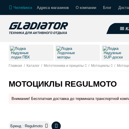
Челябинск
Адреса магазинов
О компании
Блог
Доста
К
Надувные
Лодочные
Надувные
лодки ПВХ
моторы
SUP-доски
Главная
/
Каталог
/
Мототехника и прицепы
/
Мотоциклы
/
Мотоци
МОТОЦИКЛЫ REGULMOTO
Внимание! Бесплатная доставка до терминала транспортной комп
Бренд : Regulmoto