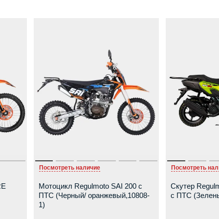
Посмотреть наличие
Посмотреть нал
RE
Мотоцикл Regulmoto SAI 200 с
Скутер Regulm
ПТС (Черный/ оранжевый,10808-
c ПТС (Зелен
1)