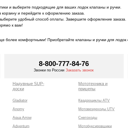
тики и выберите подходящие для ваших лодок клапаны и ручки.
 в корзину и перейдите к оформлению заказа.
ыберите удобный способ оплаты. Завершите оформление заказа.
прямо к вам!
ще более комфортными! Приобретайте клапаны и ручки для лодок о
8-800-777-84-76
Звонки по России
Заказать звонок
Надувные SUP-
Мототехника и
доски
прицепы
Gladiator
Квадроциклы ATV
Anomy
Мотовездеходы UTV
Aqua Arrow
Снегоходы
Adventum
Мотобуксировщики