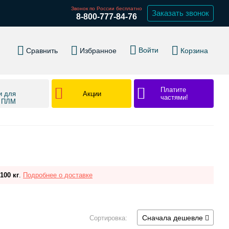
Звонок по России бесплатно
Заказать звонок
8-800-777-84-76
Войти
Сравнить
Избранное
Корзина
Платите
Акции
и для
частями!
в ПЛМ
100 кг
.
Подробнее о доставке
Сначала дешевле
Сортировка: