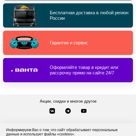
Бесплатная доставка в любой регион
России
Гарантия и сервис
Оформляйте товар в кредит или
рассрочку прямо на сайте 24/7
Акции, скидки и многое другое
Звонки по России
Заказать звонок
8-800-777-84-76
Информируем Вас о том, что сайт обрабатывает персональные
Контакты
данные и использует файлы «cookies».
Посмотреть другие способы связи