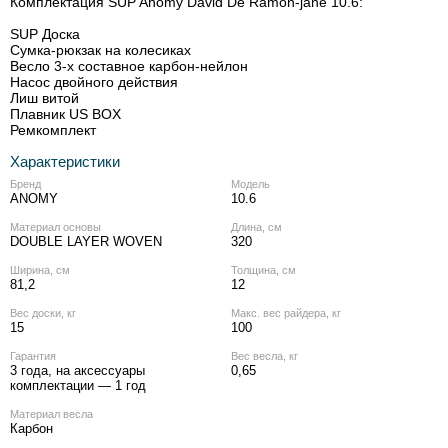
Комплектация SUP Anomy David De Ramon-jane 10.6:
SUP Доска
Сумка-рюкзак на колесиках
Весло 3-х составное карбон-нейлон
Насос двойного действия
Лиш витой
Плавник US BOX
Ремкомплект
Характеристики
Бренд
Модель
ANOMY
10.6
Материал основы
Длина, см
DOUBLE LAYER WOVEN
320
Ширина, см
Толщина, см
81,2
12
Вес доски, кг
Макс. вес райдера, кг
15
100
Гарантия
Вес весла, кг
3 года, на аксессуары
0,65
комплектации — 1 год
Материал весла
Карбон