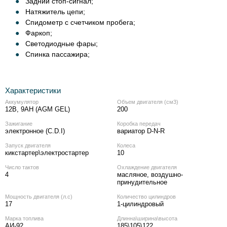
Задний стоп-сигнал;
Натяжитель цепи;
Спидометр с счетчиком пробега;
Фаркоп;
Светодиодные фары;
Спинка пассажира;
Характеристики
Аккумулятор
Объем двигателя (см3)
12В, 9AH (AGM GEL)
200
Зажигание
Коробка передач
электронное (C.D.I)
вариатор D-N-R
Запуск двигателя
Колеса
кикстартер\электростартер
10
Число тактов
Охлаждение двигателя
4
масляное, воздушно-
принудительное
Мощность двигателя (л.с)
Количество цилиндров
17
1-цилиндровый
Марка топлива
Длинна\ширина\высота
АИ-92
185\105\122