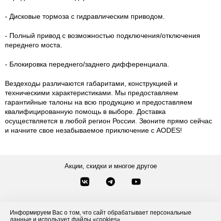
- Дисковые тормоза с гидравлическим приводом.
- Полный привод с возможностью подключения/отключения
переднего моста.
- Блокировка переднего/заднего дифференциала.
Вездеходы различаются габаритами, конструкцией и
техническими характеристиками. Мы предоставляем
гарантийные талоны на всю продукцию и предоставляем
квалифицированную помощь в выборе. Доставка
осуществляется в любой регион России. Звоните прямо сейчас
и начните свое незабываемое приключение с AODES!
Акции, скидки и многое другое
Звонки по России
Заказать звонок
8-800-777-84-76
Информируем Вас о том, что сайт обрабатывает персональные
Контакты
данные и использует файлы «cookies».
Посмотреть другие способы связи