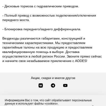
- Дисковые тормоза с гидравлическим приводом.
- Полный привод с возможностью подключения/отключения
переднего моста.
- Блокировка переднего/заднего дифференциала.
Вездеходы различаются габаритами, конструкцией и
техническими характеристиками. Мы предоставляем
гарантийные талоны на всю продукцию и предоставляем
квалифицированную помощь в выборе. Доставка
осуществляется в любой регион России. Звоните прямо сейчас
и начните свое незабываемое приключение с AODES!
Акции, скидки и многое другое
Звонки по России
Заказать звонок
8-800-777-84-76
Информируем Вас о том, что сайт обрабатывает персональные
Контакты
данные и использует файлы «cookies».
Посмотреть другие способы связи