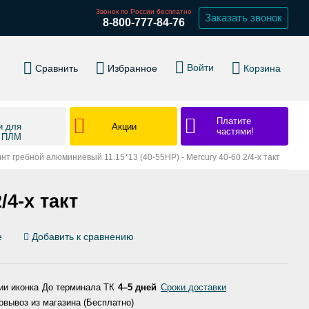
Звонок по России бесплатно
Заказать звонок
8-800-777-84-76
Войти
Сравнить
Избранное
Корзина
Платите
Акции
и для
частями!
в ПЛМ
нт гребной алюминиевый 11.15*13 (40-55HP) - Mercury 40-60 2/4-х такт
/4-х такт
е
Добавить к сравнению
До терминала ТК
4–5 дней
Сроки доставки
вывоз из магазина (Бесплатно)