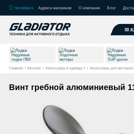
Челябинск
Адреса магазинов
О компании
Блог
Доста
К
Надувные
Лодочные
Надувные
лодки ПВХ
моторы
SUP-доски
Главная
/
Каталог
/
Аксессуары и одежда
/
Аксессуары для моторов
Винт гребной алюминиевый 11.1