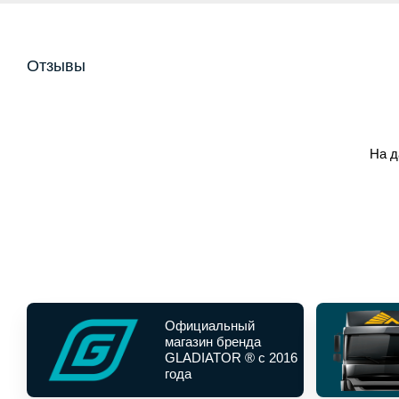
Отзывы
На д
Официальный
магазин бренда
GLADIATOR ® с 2016
года