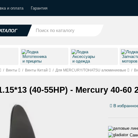
вка и оплата
Гарантия
АТАЛОГ
Мототехника
Аксессуары
Запчаст
и прицепы
и одежда
моторо
/
Винты
/
Винты Китай
/
Для MERCURY/TOHATSU алюминиевые
/
Ви
5*13 (40-55HP) - Mercury 40-60 2
В избранно
Само