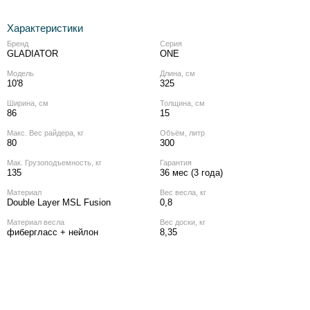
Характеристики
Бренд
Серия
GLADIATOR
ONE
Модель
Длина, см
10'8
325
Ширина, см
Толщина, см
86
15
Макс. Вес райдера, кг
Объём, литр
80
300
Мак. Грузоподъемность, кг
Гарантия
135
36 мес (3 года)
Материал
Вес весла, кг
Double Layer MSL Fusion
0,8
Материал весла
Вес доски, кг
фибергласс + нейлон
8,35