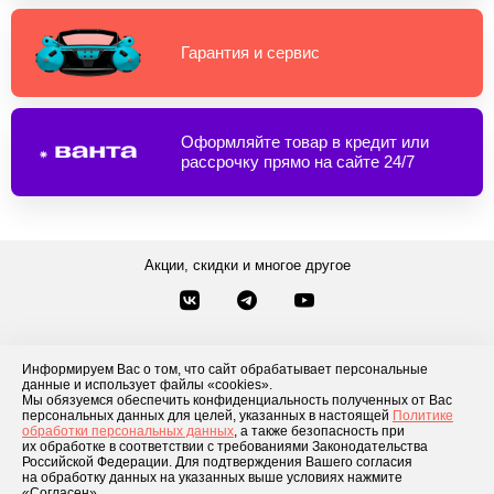
Гарантия и сервис
Оформляйте товар в кредит или
рассрочку прямо на сайте 24/7
Акции, скидки и многое другое
Звонки по России
Заказать звонок
8-800-777-84-76
Информируем Вас о том, что сайт обрабатывает персональные
Контакты
данные и использует файлы «cookies».
Посмотреть другие способы связи
Мы обязуемся обеспечить конфиденциальность полученных от Вас
персональных данных для целей, указанных в настоящей
Политике
обработки персональных данных
, а также безопасность при
Каталог товаров
О компании
Доставка и оплата
Блог
Отзывы
их обработке в соответствии с требованиями Законодательства
Российской Федерации. Для подтверждения Вашего согласия
Условия рассрочки
Контакты
на обработку данных на указанных выше условиях нажмите
«Согласен».