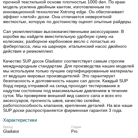
прочной текстильной основе плотностью 1000 den. По краю
модель усилена двойным кантом, изготовленным по
инновационной технологии Xstrong edge. Он обеспечивает
эффект «литой» доски. Она отличается невероятной
жесткостью, которую по достоинству оценят опытные райдеры.
Сап укомплектован высококачественными аксессуарами. В
коробке вы найдете вместительную удобную сумку на
колесиках, разборное карбоновое весло с лопастью из
фибергласса, лиш на шарнире, итальянский насос двойного
действия и ремкомплект.
Качество SUP досок Gladiator соответствует самым строгим
международным стандартам. Для производства наших моделей
мы используем только лучшие сертифицированные материалы
от ведущих мировых производителей. Это гарантирует
безопасность и долговечность наших сап досок. Каждый SUP
борд перед отправкой на склад проходит тестирование в
надутом состоянии под максимальным давлением в течение
суток. Мы проверяем внешний вид самого сапа и всех его
аксессуаров, прочность швов, качество склейки,
работоспособность клапанов, крепление деталей. На все наши
SUP доски распространяется фирменная гарантия 3 года.
Характеристики
Бренд
Серия
Gladiator
Pro