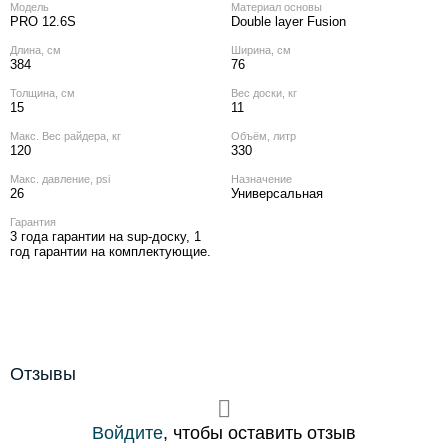
Модель
Материал основы
PRO 12.6S
Double layer Fusion
Длина, см
Ширина, см
384
76
Толщина, см
Вес доски, кг
15
11
Макс. Вес райдера, кг
Объём, литр
120
330
Макс. давление, psi
Назначение
26
Универсальная
Гарантия
3 года гарантии на sup-доску, 1
год гарантии на комплектующие.
Отзывы
Войдите
, чтобы оставить отзыв