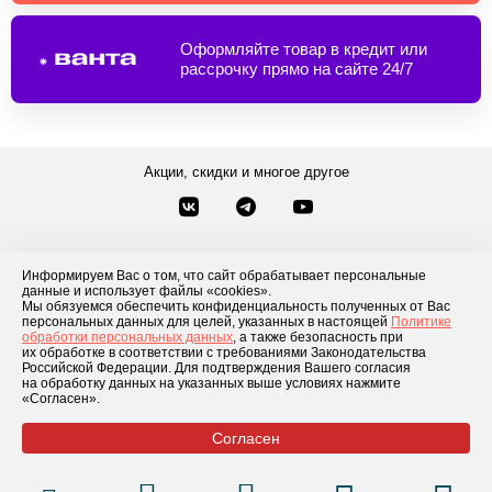
Оформляйте товар в кредит или
рассрочку прямо на сайте 24/7
Акции, скидки и многое другое
Звонки по России
Заказать звонок
8-800-777-84-76
Информируем Вас о том, что сайт обрабатывает персональные
Контакты
данные и использует файлы «cookies».
Посмотреть другие способы связи
Мы обязуемся обеспечить конфиденциальность полученных от Вас
персональных данных для целей, указанных в настоящей
Политике
обработки персональных данных
, а также безопасность при
Каталог товаров
О компании
Доставка и оплата
Блог
Отзывы
их обработке в соответствии с требованиями Законодательства
Российской Федерации. Для подтверждения Вашего согласия
Условия рассрочки
Контакты
на обработку данных на указанных выше условиях нажмите
«Согласен».
Согласен
© 2026 «GLADIATOR»