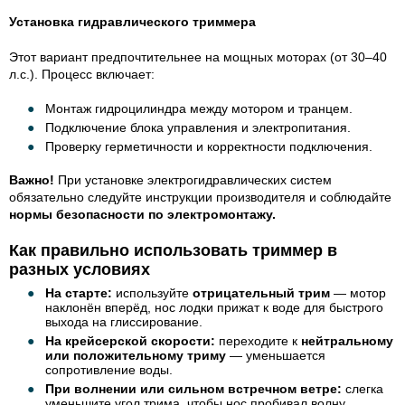
Установка гидравлического триммера
Этот вариант предпочтительнее на мощных моторах (от 30–40
л.с.). Процесс включает:
Монтаж гидроцилиндра между мотором и транцем.
Подключение блока управления и электропитания.
Проверку герметичности и корректности подключения.
Важно!
При установке электрогидравлических систем
обязательно следуйте инструкции производителя и соблюдайте
нормы безопасности по электромонтажу.
Как правильно использовать триммер в
разных условиях
На старте:
используйте
отрицательный трим
— мотор
наклонён вперёд, нос лодки прижат к воде для быстрого
выхода на глиссирование.
На крейсерской скорости:
переходите к
нейтральному
или положительному триму
— уменьшается
сопротивление воды.
При волнении или сильном встречном ветре:
слегка
уменьшите угол трима, чтобы нос пробивал волну.