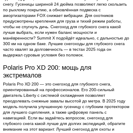
снегу. Гусеницы шириной 24 дюйма позволяют легко скользить
по рыхлому покрытию, а обновлённая подвеска с
амортизаторами FOX снижает вибрации. Для охотников
предусмотрены крепления для груза и тихий режим работы,
чтобы не спугнуть дичь. Снегоход для глубокого снега какой
лучше выбрать, если нужен баланс мощности и
манёвренности? Summit X подойдёт идеально, с дальностью до
300 км на одном баке. Лучшие снегоходы для глубокого снега
часто хвалят за долговечность — в тестах 2025 года он
выдержал суровые условия без поломок.
Polaris Pro XD 200: мощь для
экстремалов
Polaris Pro XD 200 — это снегоход для глубокого снега,
ориентированный на профессионалов. Его 200-сильный
двигатель Liberty с системой охлаждения позволяет
преодолевать снежные завалы высотой до метра. В 2025 году
модель получила улучшенную гусеницу с глубоким протектором
для лучшего сцепления, а также цифровую панель с
навигацией. Если вы задаётесь вопросом, снегоход для
глубокого снега какой лучше для долгих экспедиций, обратите
внимание на этот вариант. Лучший снегоход для охоты и