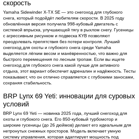
скорость
Yamaha Sidewinder X-TX SE — это снегоход для глубокого
снега, который подойдёт любителям скорости. В 2025 году
обновлённая версия получила 998-кубовый двигатель с
системой впрыска, улучшающей тягу в рыхлом снегу. Гусеницы
с агрессивным рисунком и подвеска KYB позволяют
преодолевать препятствия без потери контроля. Лучший
снегоход для охоты и глубокого снега среди Yamaha
выделяется лёгким весом и манёвренностью, что важно для
быстрого перемещения по лесным тропам. Если вы ищете
снегоход для глубокого снега какой лучше для активного
отдыха, этот вариант обеспечит адреналин и надёжность. Тесты
показывают, что он отлично справляется с глубокими заносами,
сохраняя стабильность.
BRP Lynx 69 Yeti: инновации для суровых
условий
BRP Lynx 69 Yeti — новинка 2025 года, лучший снегоход для
охоты и глубокого снега. Его 850-кубовый турбомотор и
широкие гусеницы (до 26 дюймов) делают его идеальным для
нетронутых снежных просторов. Модель включает умную
систему управления, которая адаптирует мощность под