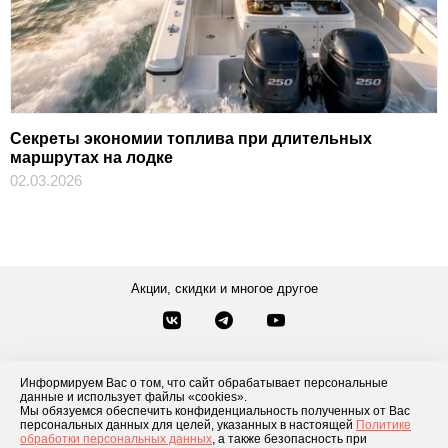
Секреты экономии топлива при длительных
маршрутах на лодке
02.03.2026
Акции, скидки и многое другое
Звонки по России
Заказать звонок
8-800-777-84-76
Информируем Вас о том, что сайт обрабатывает персональные
данные и использует файлы «cookies».
Контакты
Посмотреть другие способы связи
Мы обязуемся обеспечить конфиденциальность полученных от Вас
персональных данных для целей, указанных в настоящей
Политике
обработки персональных данных
, а также безопасность при
Каталог товаров
О компании
Доставка и оплата
Блог
Отзывы