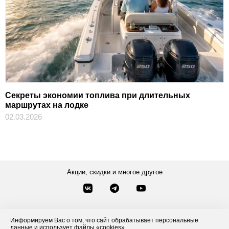
Секреты экономии топлива при длительных
маршрутах на лодке
02.03.2026
Акции, скидки и многое другое
Звонки по России
Заказать звонок
8-800-777-84-76
Информируем Вас о том, что сайт обрабатывает персональные
данные и использует файлы «cookies».
Контакты
Посмотреть другие способы связи