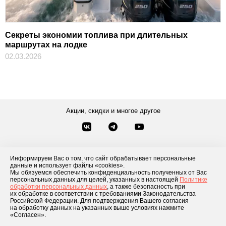
Секреты экономии топлива при длительных
маршрутах на лодке
02.03.2026
Акции, скидки и многое другое
Звонки по России
Заказать звонок
8-800-777-84-76
Информируем Вас о том, что сайт обрабатывает персональные
Контакты
Посмотреть другие способы связи
данные и использует файлы «cookies».
Мы обязуемся обеспечить конфиденциальность полученных от Вас
персональных данных для целей, указанных в настоящей
Политике
обработки персональных данных
, а также безопасность при
Каталог товаров
О компании
Доставка и оплата
Блог
Отзывы
их обработке в соответствии с требованиями Законодательства
Российской Федерации. Для подтверждения Вашего согласия
Условия рассрочки
Контакты
на обработку данных на указанных выше условиях нажмите
«Согласен».