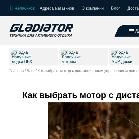
Челябинск
Адреса магазинов
О компании
Блог
Доста
К
Надувные
Лодочные
Надувные
лодки ПВХ
моторы
SUP-доски
Главная
/
Блог
/
Как выбрать мотор с дистанционным управлением для л
Как выбрать мотор с дис