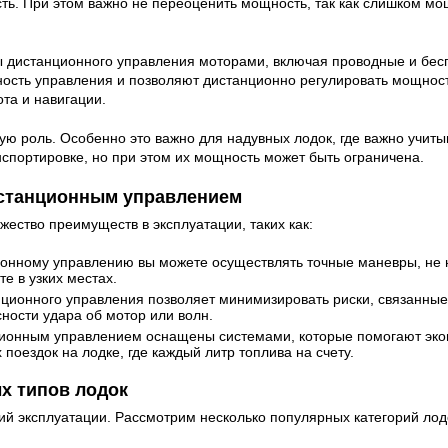
ть. При этом важно не переоценить мощность, так как слишком мо
 дистанционного управления моторами, включая проводные и бе
ость управления и позволяют дистанционно регулировать мощност
та и навигации.
ую роль. Особенно это важно для надувных лодок, где важно учитыв
нспортировке, но при этом их мощность может быть ограничена.
истанционным управлением
ство преимуществ в эксплуатации, таких как:
онному управлению вы можете осуществлять точные маневры, не н
е в узких местах.
ционного управления позволяет минимизировать риски, связанные
сности удара об мотор или волн.
онным управлением оснащены системами, которые помогают экон
поездок на лодке, где каждый литр топлива на счету.
х типов лодок
вий эксплуатации. Рассмотрим несколько популярных категорий ло