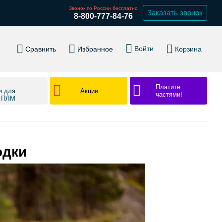
Звонок по России бесплатно
Заказать звонок
8-800-777-84-76
Войти
Сравнить
Избранное
Корзина
Платите
Акции
и для
частями!
в ПЛМ
одки