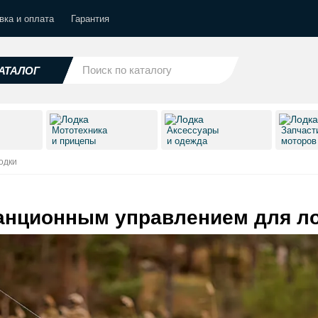
вка и оплата
Гарантия
АТАЛОГ
Мототехника
Аксессуары
Запчаст
и прицепы
и одежда
моторо
одки
танционным управлением для л