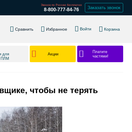
Звонок по России бесплатно
Заказать звонок
8-800-777-84-76
Войти
Сравнить
Избранное
Корзина
Платите
Акции
и для
частями!
в ПЛМ
вщике, чтобы не терять