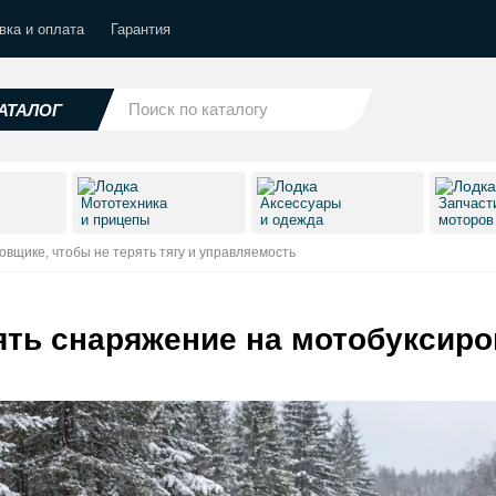
вка и оплата
Гарантия
АТАЛОГ
Мототехника
Аксессуары
Запчаст
и прицепы
и одежда
моторо
вщике, чтобы не терять тягу и управляемость
ть снаряжение на мотобуксиро