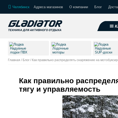
Челябинск
Адреса магазинов
О компании
Блог
Доста
К
Надувные
Лодочные
Надувные
лодки ПВХ
моторы
SUP-доски
Главная
/
Блог
/
Как правильно распределять снаряжение на мотобуксиро
Как правильно распределя
тягу и управляемость