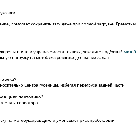
уксовки.
ние, помогает сохранить тягу даже при полной загрузке. Грамотн
уверены в тяге и управляемости техники, закажите надёжный
мотоб
льную нагрузку на мотобуксировщике для ваших задач.
еловека?
осительно центра гусеницы, избегая перегруза задней части.
ровщике постоянно?
гателя и вариатора.
зку на мотобуксировщике и уменьшает риск пробуксовки.