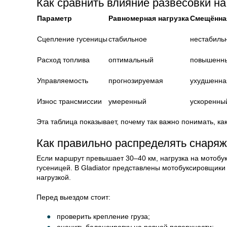
Как сравнить влияние развесовки на
Параметр
Равномерная нагрузка
Смещённая
Сцепление гусеницы
стабильное
нестабиль
Расход топлива
оптимальный
повышенн
Управляемость
прогнозируемая
ухудшенна
Износ трансмиссии
умеренный
ускоренны
Эта таблица показывает, почему так важно понимать, ка
Как правильно распределять снаря
Если маршрут превышает 30–40 км, нагрузка на мотобу
гусеницей. В Gladiator представлены мотобуксировщики
нагрузкой.
Перед выездом стоит:
проверить крепление груза;