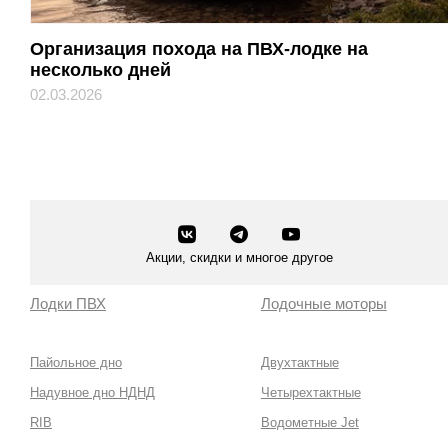
Организация похода на ПВХ-лодке на
несколько дней
02.03.2026
Акции, скидки и многое другое
Лодки ПВХ
Лодочные моторы
Пайольное дно
Двухтактные
Надувное дно НДНД
Четырехтактные
RIB
Водометные Jet