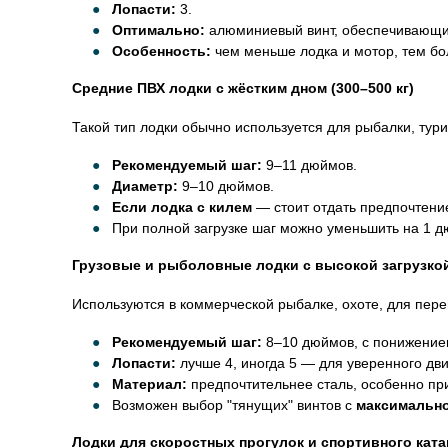
Лопасти:
3.
Оптимально:
алюминиевый винт, обеспечивающий
Особенность:
чем меньше лодка и мотор, тем бол
Средние ПВХ лодки с жёстким дном (300–500 кг)
Такой тип лодки обычно используется для рыбалки, тур
Рекомендуемый шаг:
9–11 дюймов.
Диаметр:
9–10 дюймов.
Если лодка с килем
— стоит отдать предпочтение
При полной загрузке шаг можно уменьшить на 1 д
Грузовые и рыболовные лодки с высокой загрузкой 
Используются в коммерческой рыбалке, охоте, для пер
Рекомендуемый шаг:
8–10 дюймов, с понижением
Лопасти:
лучше 4, иногда 5 — для уверенного дв
Материал:
предпочтительнее сталь, особенно при
Возможен выбор "тянущих" винтов с
максимально
Лодки для скоростных прогулок и спортивного ката