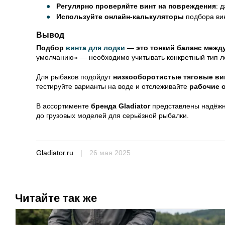
Регулярно проверяйте винт на повреждения
: 
Используйте онлайн-калькуляторы
подбора вин
Вывод
Подбор
винта для лодки
— это тонкий баланс между
умолчанию» — необходимо учитывать конкретный тип ло
Для рыбаков подойдут
низкооборотистые тяговые ви
тестируйте варианты на воде и отслеживайте
рабочие 
В ассортименте
бренда Gladiator
представлены надёжны
до грузовых моделей для серьёзной рыбалки.
Gladiator.ru
|
26 мая 2025
Читайте так же