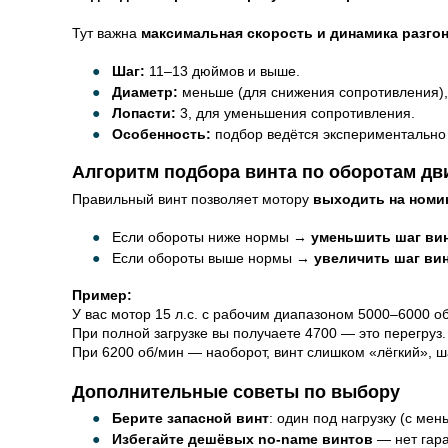
Тут важна
максимальная скорость и динамика разго
Шаг:
11–13 дюймов и выше.
Диаметр:
меньше (для снижения сопротивления),
Лопасти:
3, для уменьшения сопротивления.
Особенность:
подбор ведётся экспериментально 
Алгоритм подбора винта по оборотам дв
Правильный винт позволяет мотору
выходить на ном
Если обороты ниже нормы →
уменьшить шаг ви
Если обороты выше нормы →
увеличить шаг ви
Пример:
У вас мотор 15 л.с. с рабочим диапазоном 5000–6000 о
При полной загрузке вы получаете 4700 — это перегруз.
При 6200 об/мин — наоборот, винт слишком «лёгкий», ш
Дополнительные советы по выбору
Берите запасной винт
: один под нагрузку (с ме
Избегайте дешёвых no-name винтов
— нет гара