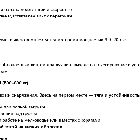
 баланс между тягой и скоростью.
ее чувствителен винт к перегрузке.
изма, и часто комплектуется моторами мощностью 9.9–20 л.с.
 4-лопастным винтам для лучшего выхода на глиссирование и усто
юйм.
(500–800 кг)
евозки снаряжения. Здесь на первом месте —
тяга и устойчивость
 при полной загрузке.
ижения под грузом.
 работе на мелководье или в местах с корягами.
й тягой на низких оборотах
.
ния