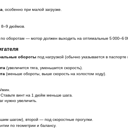
на
, особенно при малой загрузке.
 8–9 дюймов.
по оборотам — мотор должен выходить на оптимальные 5 000–6 0
игателя
инальные обороты
под нагрузкой (обычно указывается в паспорте
нта
(увеличится тяга, уменьшится скорость).
нта
(меньше обороты, выше скорость на холостом ходу).
б/мин.
 Ставьте винт на 1 дюйм меньше шага.
аг нужно увеличить.
ньшим шагом), второй — под скоростные прогулки.
нтии по геометрии и балансу.