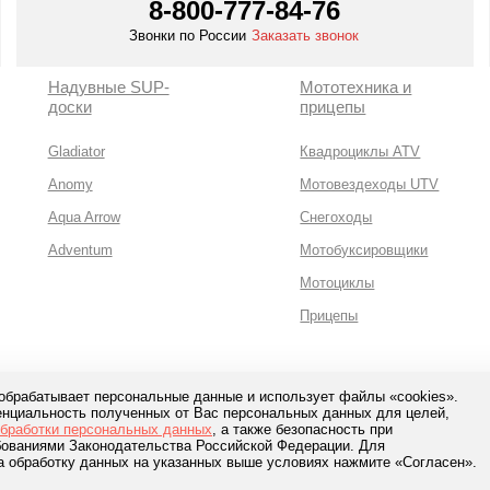
8-800-777-84-76
Звонки по России
Заказать звонок
Надувные SUP-
Мототехника и
доски
прицепы
Gladiator
Квадроциклы ATV
Anomy
Мотовездеходы UTV
Aqua Arrow
Снегоходы
Adventum
Мотобуксировщики
Мотоциклы
Прицепы
 обрабатывает персональные данные и использует файлы «cookies».
нциальность полученных от Вас персональных данных для целей,
сная оплата с помощью
обработки персональных данных
, а также безопасность при
банков и сервисов
ебованиями Законодательства Российской Федерации. Для
а обработку данных на указанных выше условиях нажмите «Согласен».