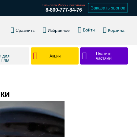
Звонок по России бесплатно
Заказать звонок
8-800-777-84-76
Войти
Сравнить
Избранное
Корзина
Платите
Акции
и для
частями!
в ПЛМ
дки