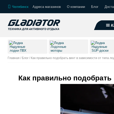
Челябинск
Адреса магазинов
О компании
Блог
Доста
К
Надувные
Лодочные
Надувные
лодки ПВХ
моторы
SUP-доски
Главная
/
Блог
/
Как правильно подобрать винт в зависимости от типа ло
Как правильно подобрать 