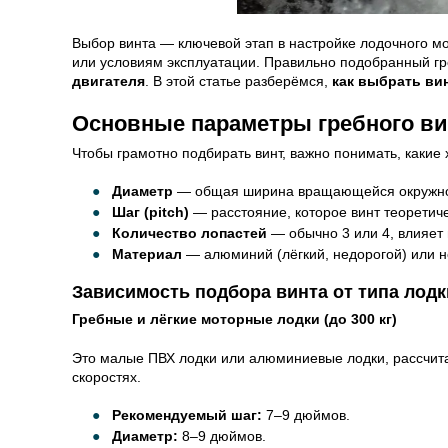
Выбор винта — ключевой этап в настройке лодочного мо
или условиям эксплуатации. Правильно подобранный г
двигателя
. В этой статье разберёмся,
как выбрать вин
Основные параметры гребного ви
Чтобы грамотно подбирать винт, важно понимать, какие 
Диаметр
— общая ширина вращающейся окружно
Шаг (pitch)
— расстояние, которое винт теоретиче
Количество лопастей
— обычно 3 или 4, влияет 
Материал
— алюминий (лёгкий, недорогой) или н
Зависимость подбора винта от типа лодк
Гребные и лёгкие моторные лодки (до 300 кг)
Это малые ПВХ лодки или алюминиевые лодки, рассчита
скоростях.
Рекомендуемый шаг:
7–9 дюймов.
Диаметр:
8–9 дюймов.