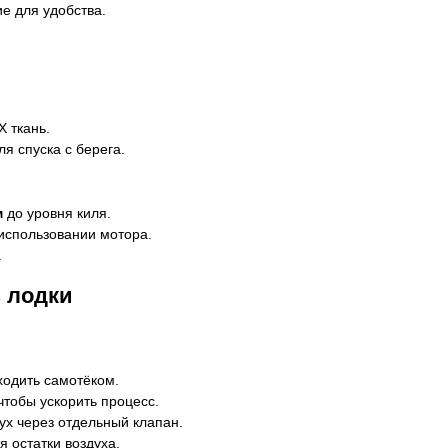
ие для удобства.
 ткань.
я спуска с берега.
м
до уровня киля.
использовании мотора.
.
з лодки
ходить самотёком.
чтобы ускорить процесс.
ух через отдельный клапан.
я остатки воздуха.