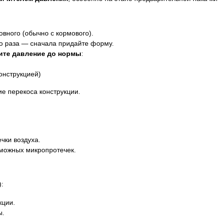
овного (обычно с кормового).
го раза — сначала придайте форму.
ите давление до нормы
:
онструкцией)
ие перекоса конструкции.
чки воздуха.
можных микропротечек.
:
кции.
ы.