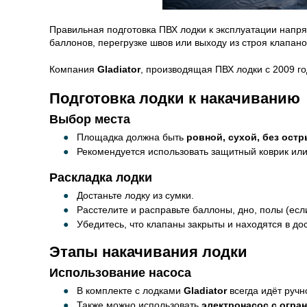
Правильная подготовка ПВХ лодки к эксплуатации напря
баллонов, перегрузке швов или выходу из строя клапан
Компания
Gladiator
, производящая ПВХ лодки с 2009 го
Подготовка лодки к накачиванию
Выбор места
Площадка должна быть
ровной, сухой, без ост
Рекомендуется использовать защитный коврик или
Раскладка лодки
Достаньте лодку из сумки.
Расстелите и расправьте баллоны, дно, полы (есл
Убедитесь, что клапаны закрыты и находятся в д
Этапы накачивания лодки
Использование насоса
В комплекте с лодками
Gladiator
всегда идёт ручн
Также можно использовать
электронасос с огра