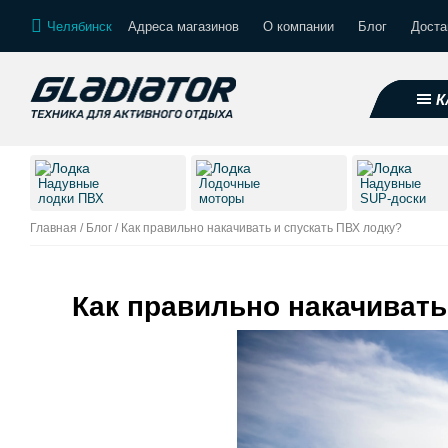
Челябинск
Адреса магазинов
О компании
Блог
Доста
К
Надувные
Лодочные
Надувные
лодки ПВХ
моторы
SUP-доски
Главная
/
Блог
/
Как правильно накачивать и спускать ПВХ лодку?
Как правильно накачивать